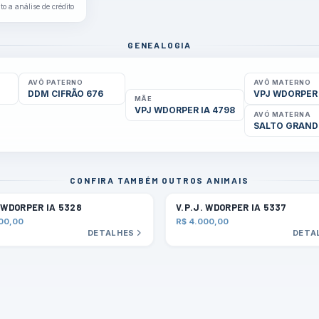
to a análise de crédito
GENEALOGIA
AVÔ PATERNO
AVÔ MATERNO
DDM CIFRÃO 676
VPJ WDORPER 
MÃE
VPJ WDORPER IA 4798
AVÓ MATERNA
SALTO GRAND
CONFIRA TAMBÉM OUTROS ANIMAIS
. WDORPER IA 5328
V.P.J. WDORPER IA 5337
00,00
R$ 4.000,00
DETALHES
DETA