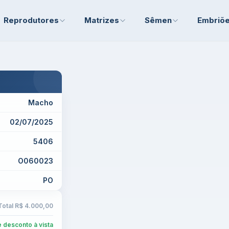
Reprodutores
Matrizes
Sêmen
Embriõ
Macho
02/07/2025
5406
O060023
PO
Total
R$ 4.000,00
 desconto à vista