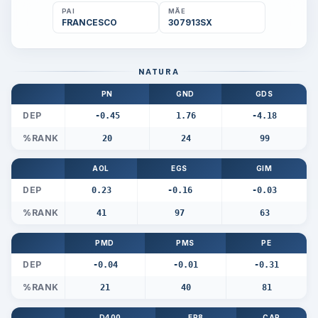
PAI
MÃE
FRANCESCO
307913SX
NATURA
PN
GND
GDS
DEP
-0.45
1.76
-4.18
%RANK
20
24
99
AOL
EGS
GIM
DEP
0.23
-0.16
-0.03
%RANK
41
97
63
PMD
PMS
PE
DEP
-0.04
-0.01
-0.31
%RANK
21
40
81
D400
EP8
CAR