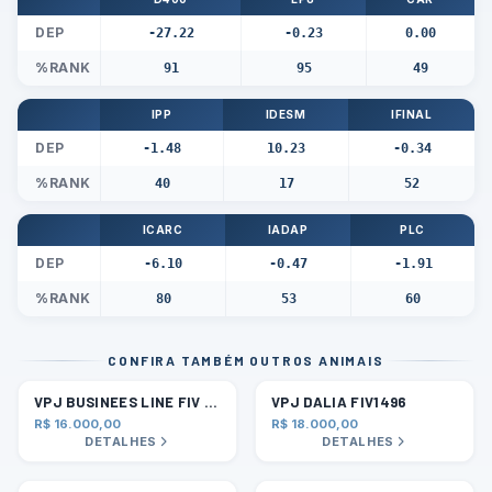
DEP
-27.22
-0.23
0.00
%RANK
91
95
49
IPP
IDESM
IFINAL
DEP
-1.48
10.23
-0.34
%RANK
40
17
52
ICARC
IADAP
PLC
DEP
-6.10
-0.47
-1.91
%RANK
80
53
60
CONFIRA TAMBÉM OUTROS ANIMAIS
VPJ BUSINEES LINE FIV 701
VPJ DALIA FIV1496
R$ 16.000,00
R$ 18.000,00
DETALHES
DETALHES