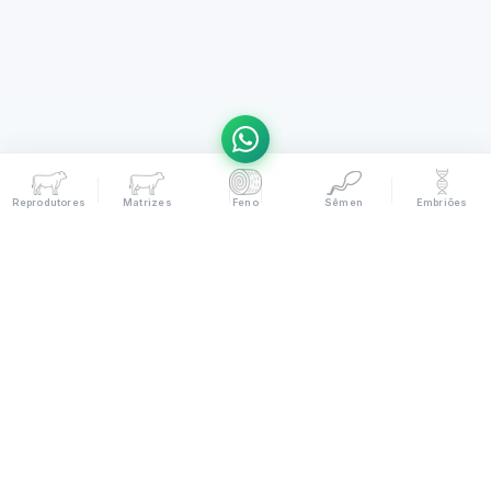
Reprodutores
Matrizes
Feno
Sêmen
Embriões
(19) 99622-8055
2026
© INGADO. TODOS OS DIREITOS RESERVADOS.