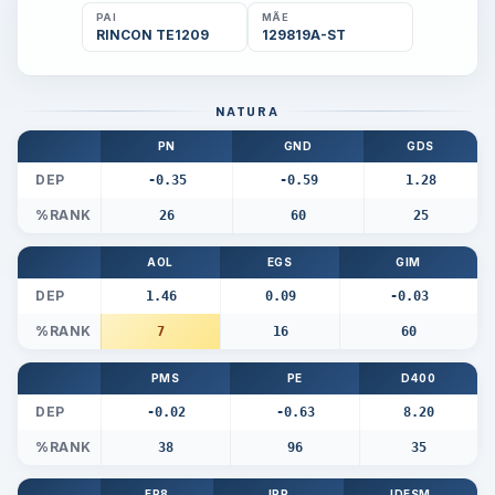
PAI
MÃE
RINCON TE1209
129819A-ST
NATURA
PN
GND
GDS
DEP
-0.35
-0.59
1.28
%RANK
26
60
25
AOL
EGS
GIM
DEP
1.46
0.09
-0.03
%RANK
7
16
60
PMS
PE
D400
DEP
-0.02
-0.63
8.20
%RANK
38
96
35
EP8
IPP
IDESM